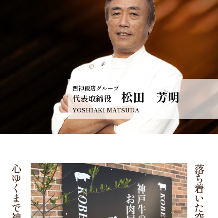
心ゆくまで神戸牛を。
贅沢なひととき。
特別な日を彩る、
西神飯店グループ
松田 芳明
代表取締役
YOSHIAKI MATSUDA
五感で愉しむ。
神戸牛の美味しさを、