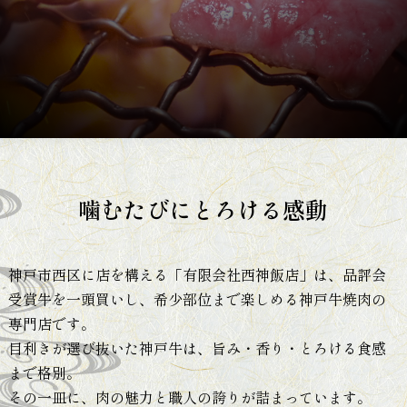
噛むたびにとろける感動
神戸市西区に店を構える「有限会社西神飯店」は、
品評会
受賞牛を一頭買いし、
希少部位まで楽しめる神戸牛焼肉の
専門店です。
目利きが選び抜いた神戸牛は、
旨み・香り・とろける食感
まで格別。
その一皿に、肉の魅力と職人の誇りが詰まっています。