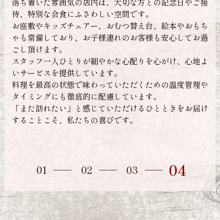
ご接
の口どけを生み出します。
西
西神飯店では、神戸牛品評会で優秀賞以上を受賞した牛
慮
もち
のみを、オーナー自らの目利きで一頭買いしています。
火
お過
部位ごとに仕入れる方法では品質にばらつきが出やす
ら
く、余計なコストもかかります。
み
地よ
その点、一頭買いなら希少部位から定番部位までを余す
一
ことなく活かすことができ、品質を保ちながら、より手
動
理や
頃な価格でご提供が可能です。
私
一頭の牛を無駄なく使い切るには、確かな技術とたゆま
い
届け
ぬ努力が求められます。
私たちは日々技を磨き、丁寧な仕込みと徹底したコスト
管理のもと、「最高級を、より身近に」という想いで神
戸牛と真摯に向き合っています。
01
02
03
04