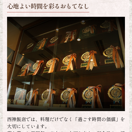
西神飯店のこだわり
職
」を
数々の受賞歴が物語る、最高級の神戸牛。
神
繊細な霜降りは、体温でとろけるほど融点が低く、極上
見