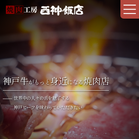
神戸牛
身近
焼肉店
がもっと
になる
世界中の人々の舌を魅了する
神戸ビーフを味わっていただきたい