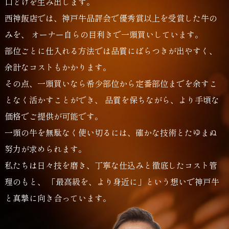
口どけを生み出します。
西神飯店では、神戸牛品評会で優秀賞以上を受賞した牛の
みを、
オーナー自らの目利きで一頭買いしています。
部位ごとに仕入れる方法では品質にばらつきが出やすく、
余計なコストもかかります。
五感で愉しむ。
神戸牛の美味しさを、
その点、一頭買いなら希少部位から定番部位までを余すこ
となく活かすことができ、
品質を保ちながら、より手頃な
価格でご提供が可能です。
一頭の牛を無駄なく使い切るには、確かな技術とたゆまぬ
努力が求められます。
私たちは日々技を磨き、丁寧な仕込みと徹底したコスト管
理のもと、
「最高級を、より身近に」という想いで神戸牛
落ち着いた空間で、
と真摯に向き合っています。