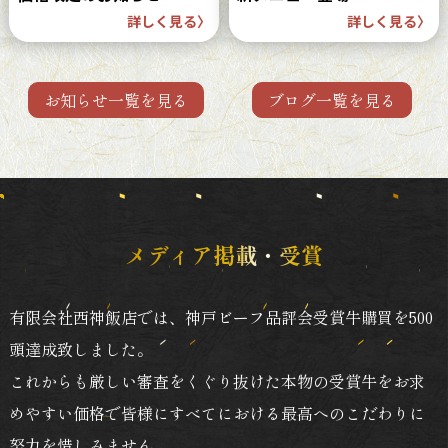
詳しく見る
〉
詳しく見る
〉
お知らせ一覧を見る
ブログ一覧を見る
メディア掲載・受賞
有限会社西神飯店では、神戸ビーフ品評会受賞牛購買を500
頭達成致しました。
これからも厳しい審査をくぐり抜けた本物の受賞牛をお求
めやすい価格で皆様にすべてにおける最高へのこだわりに
努力を惜しみません。