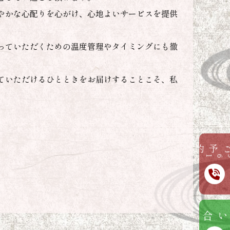
は品質にばらつきが出やすく、余計なコストもか
部位から定番部位までを余すことなく活かすこと
、より手頃な価格でご提供が可能です。
るには、確かな技術とたゆまぬ努力が求められま
寧な仕込みと徹底したコスト管理のもと、「最高
想いで神戸牛と真摯に向き合っています。
ご予約
078-961-2000
お問い合わせ