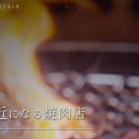
もてなしを
近
焼肉店
になる