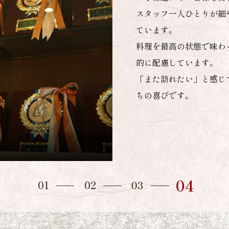
部位ごとに仕入れる方法で
かります。
その点、一頭買いなら希少
ができ、品質を保ちながら
一頭の牛を無駄なく使い切
す。
私たちは日々技を磨き、丁
級を、より身近に」という
01
02
03
04