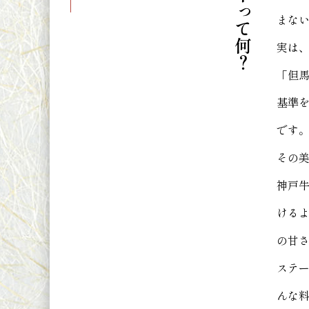
神戸牛って何？
まな
実は
「但
基準
です。
その
神戸
ける
の甘
ステ
んな