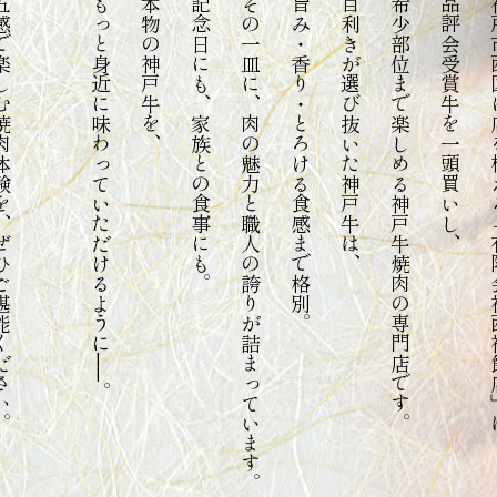
を、ぜひご堪能ください。
もっと身近に味わっていただけるように──。
本物の神戸牛を、
記念日にも、家族との食事にも。
その一皿に、肉の魅力と職人の誇りが詰まっています。
旨み・香り・とろける食感まで格別。
目利きが選び抜いた神戸牛は、
希少部位まで楽しめる神戸牛焼肉の専門店です。
品評会受賞牛を一頭買いし、
神戸市西区に店を構