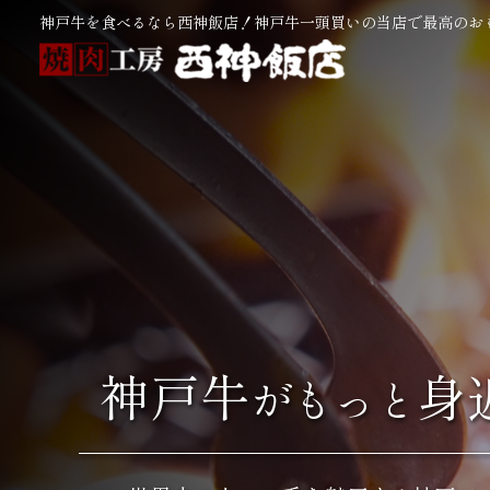
神戸牛を食べるなら西神飯店！神戸牛一頭買いの当店で最高のお
神戸牛
身
がもっと