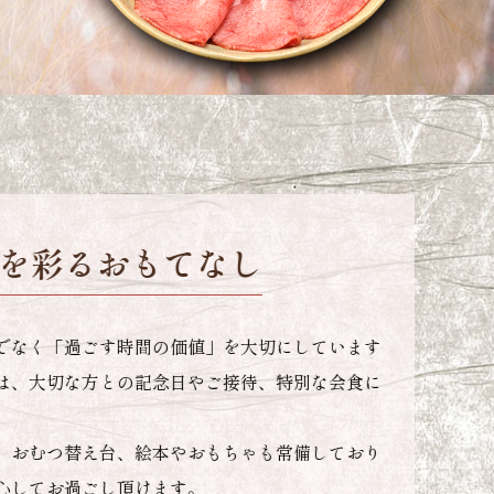
だわり
高級の神戸牛。
ろけるほど融点が低く、極上の口どけを生み出し
会で優秀賞以上を受賞した牛のみを、オーナー自
います。