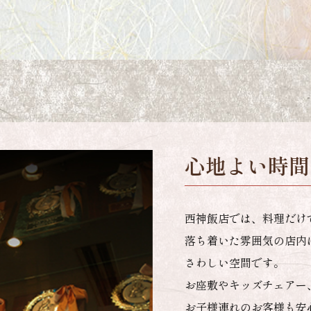
西神飯店のこ
数々の受賞歴が物語る、最
繊細な霜降りは、体温でと
ます。
西神飯店では、神戸牛品評
らの目利きで一頭買いして